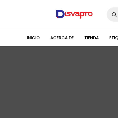
Búsq
de
produ
INICIO
ACERCA DE
TIENDA
ETI