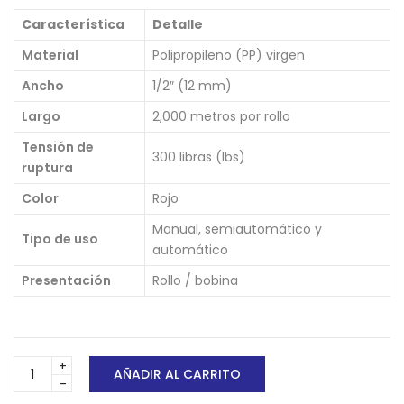
Característica
Detalle
Material
Polipropileno (PP) virgen
Ancho
1/2″ (12 mm)
Largo
2,000 metros por rollo
Tensión de
300 libras (lbs)
ruptura
Color
Rojo
Manual, semiautomático y
Tipo de uso
automático
Presentación
Rollo / bobina
Fleje
AÑADIR AL CARRITO
Plástico
1/2"