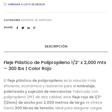
(12mm)
AGREGAR A LISTA DE DESEOS
x
2,000
mts
CATEGORÍA
MATERIAL DE EMPAQUE
-
SHARE:
300
lbs
de
DESCRIPCIÓN
Tensión
-
Color
Fleje Plástico de Polipropileno 1/2″ x 2,000 mts
Rojo
|
– 300 lbs | Color Rojo
Polipropileno
para
El
fleje plástico de polipropileno
es la solución más
Embalaje
eficiente, económica y resistente para el
embalaje,
quantity
paletizado y sujeción de mercancías
. Fabricado con
polipropileno (PP) de alta calidad, este
fleje rojo de 1/2″
(12mm) de ancho por 2,000 metros de largo
te ofrece
hasta
300 libras de tensión
, ideal para asegurar cargas