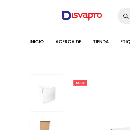
Búsq
de
produ
INICIO
ACERCA DE
TIENDA
ETI
SOLD!