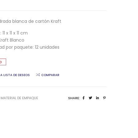
rada blanca de cartón Kraft
11 x 11 x 11 cm
Kraft Blanco
ad por paquete: 12 unidades
O
A LISTA DE DESEOS
COMPARAR
A
MATERIAL DE EMPAQUE
SHARE: