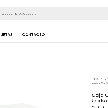
ueda
ctos
QUETAS
CONTACTO
INICIO
MA
CAJA CUADRA
Caja C
Unida
Q
60.00